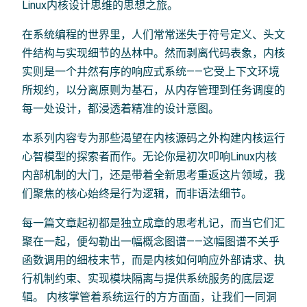
Linux内核设计思维的思想之旅。
在系统编程的世界里，人们常常迷失于符号定义、头文
件结构与实现细节的丛林中。然而剥离代码表象，内核
实则是一个井然有序的响应式系统——它受上下文环境
所规约，以分离原则为基石，从内存管理到任务调度的
每一处设计，都浸透着精准的设计意图。
本系列内容专为那些渴望在内核源码之外构建内核运行
心智模型的探索者而作。无论你是初次叩响Linux内核
内部机制的大门，还是带着全新思考重返这片领域，我
们聚焦的核心始终是行为逻辑，而非语法细节。
每一篇文章起初都是独立成章的思考札记，而当它们汇
聚在一起，便勾勒出一幅概念图谱——这幅图谱不关乎
函数调用的细枝末节，而是内核如何响应外部请求、执
行机制约束、实现模块隔离与提供系统服务的底层逻
辑。 内核掌管着系统运行的方方面面，让我们一同洞