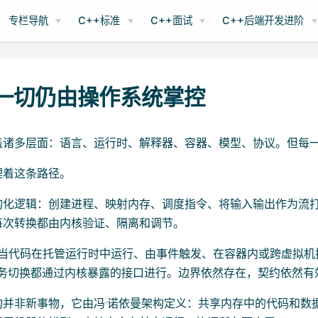
专栏导航
C++标准
C++面试
C++后端开发进阶
 一切仍由操作系统掌控
盖诸多层面：语言、运行时、解释器、容器、模型、协议。但每
理着这条路径。
构化逻辑：创建进程、映射内存、调度指令、将输入输出作为流
每次转换都由内核验证、隔离和调节。
—当代码在托管运行时中运行、由事件触发、在容器内或跨虚拟机
和任务切换都通过内核暴露的接口进行。边界依然存在，契约依然有
构并非新事物，它由冯·诺依曼架构定义：共享内存中的代码和数