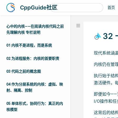
CppGuide社区
首页
心中的内核——在阅读内核代码之前
先理解内核 专栏说明
32
01 内核不是进程，而是系统
现代系统涵
02 为进程服务：内核的首要职责
内核仍在管
03 代码之前的概念图
执行始于结
激活硬件。
04 作为分层系统的内核：虚拟、映
射、隔离、控制
即便如今—
I/O操作
05 单体形式，协同行为：真正的内
核模型
这背后的结