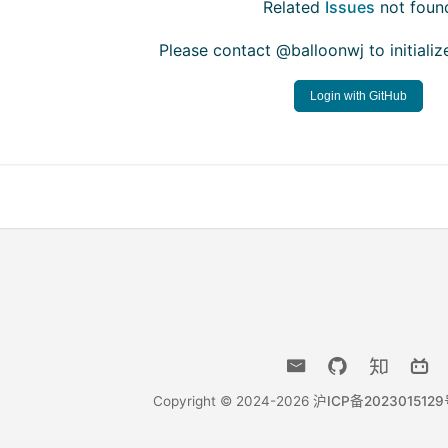
Related
Issues
not foun
Please contact @balloonwj to initial
Login with GitHub
Copyright © 2024-2026
沪ICP备202301512