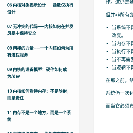
作。这仍是
06 内核对象揭示设计——函数仅执行
设计
但并非所有
07 无冲突的代码——内核如何在并发
当系统不
风暴中保持安全
改变。
当内存不
08 间接的力量——一个内核如何为所
当执行不
有进程服务
当不再需
当逻辑不
09 内核的设备模型：硬件如何成
为/dev
在那之前，
10 内核如何看待内存：不是映射，
系统仍一次
而是责任
而当它必须
11 内存不是一个地方，而是一个系
统