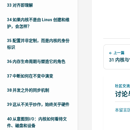
33 对齐即理解
34 如果内核不是由 Linus 创建和维
护，会怎样？
35 配置并非定制，而是内核的身份
标识
← 上一篇
31 内核
36 内存生命周期与塑造它的角色
37 中断如何在不变中演变
社区交
38 并发之外的同步机制
讨论
39 这从不关乎炒作，始终关乎硬件
本留言区
40 从意图到I/O：内核如何看待文
件、磁盘和设备