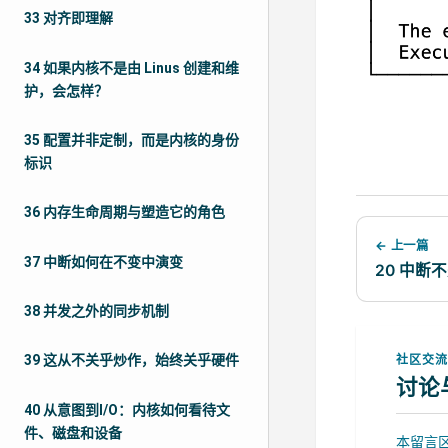
33 对齐即理解
34 如果内核不是由 Linus 创建和维
护，会怎样？
35 配置并非定制，而是内核的身份
标识
36 内存生命周期与塑造它的角色
← 上一篇
37 中断如何在不变中演变
20 中断
38 并发之外的同步机制
社区交
39 这从不关乎炒作，始终关乎硬件
讨论
40 从意图到I/O：内核如何看待文
件、磁盘和设备
本留言区