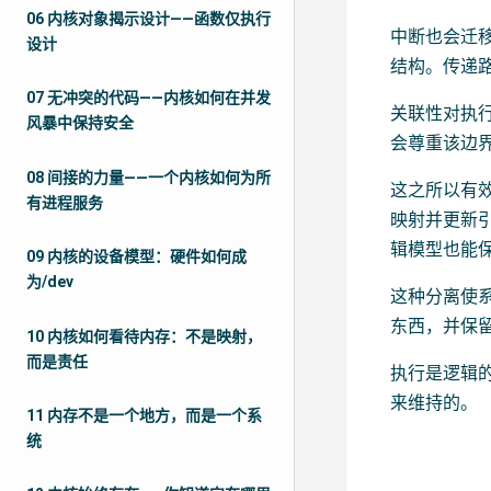
06 内核对象揭示设计——函数仅执行
中断也会迁移
设计
结构。传递
07 无冲突的代码——内核如何在并发
关联性对执
风暴中保持安全
会尊重该边界
08 间接的力量——一个内核如何为所
这之所以有
有进程服务
映射并更新
辑模型也能
09 内核的设备模型：硬件如何成
为/dev
这种分离使
东西，并保
10 内核如何看待内存：不是映射，
而是责任
执行是逻辑
来维持的。
11 内存不是一个地方，而是一个系
统