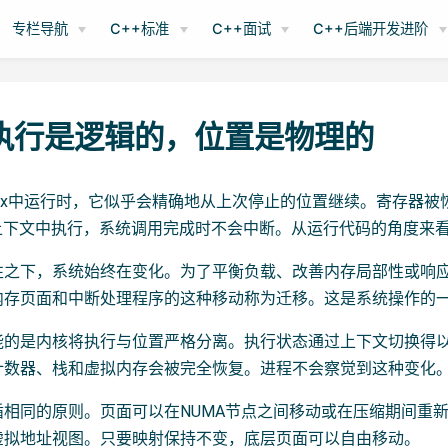
专栏导航
C++标准
C++面试
C++后端开发进阶
 执行是逻辑的，位置是物理的
nux中运行时，它似乎会精确地从上次停止的位置继续。寄存器
U上下文中执行，系统调用完成时不会中断。从运行代码的角度来
性之下，系统始终在变化。为了平衡负载、改善内存局部性或响应
内存页面和中断处理程序的这种移动称为迁移。这是系统操作的
能的是内核将执行与位置严格分离。执行状态通过上下文切换得以
计数器、栈和虚拟内存会被完全恢复。进程不会察觉到这种变化
循相同的原则。页面可以在NUMA节点之间移动或在压缩期间重新
虚拟地址视图。只要映射保持不变，底层页面可以自由移动。