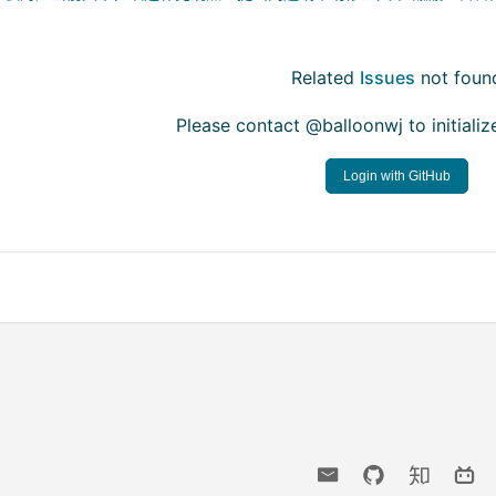
Related
Issues
not foun
Please contact @balloonwj to initial
Login with GitHub