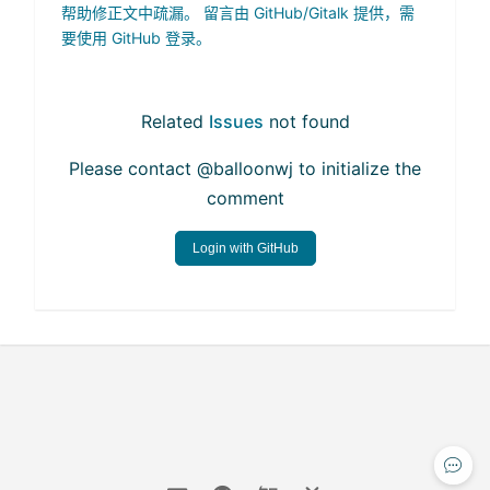
帮助修正文中疏漏。 留言由 GitHub/Gitalk 提供，需
要使用 GitHub 登录。
Related
Issues
not found
Please contact @balloonwj to initialize the
comment
Login with GitHub