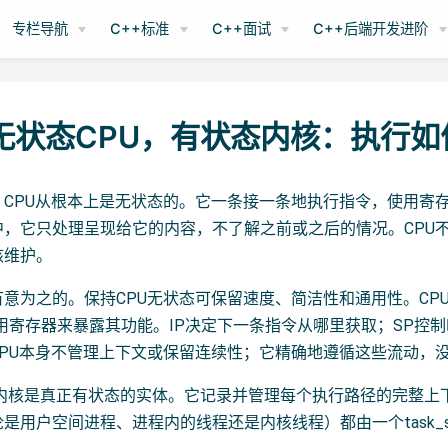
专栏导航
C++标准
C++面试
C++后端开发进阶
 无状态CPU，有状态内核：执行
，CPU从根本上是无状态的。它一条接一条地执行指令，使用寄
中，它只处理呈现给它的内容，不了解之前或之后的情况。CPU
核维护。
意为之的。保持CPU无状态可保留速度、简洁性和通用性。CP
通用寄存器来暴露其功能。IP决定下一条指令从哪里获取；SP控
CPU本身不管理上下文或保留连续性；它精确地遵循这些流动，
中，内核是真正有状态的实体。它记录并管理每个执行路径的完整上
是用户空间进程、进程内的线程还是内核线程）都由一个task_s