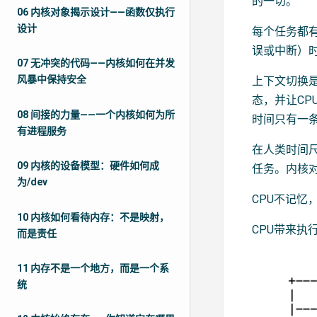
的一切。
06 内核对象揭示设计——函数仅执行
设计
每个任务都
误或中断）
07 无冲突的代码——内核如何在并发
风暴中保持安全
上下文切换是
态，并让C
08 间接的力量——一个内核如何为所
时间只有一
有进程服务
在人类时间
09 内核的设备模型：硬件如何成
任务。内核
为/dev
CPU不记
10 内核如何看待内存：不是映射，
CPU带来
而是责任
11 内存不是一个地方，而是一个系
统