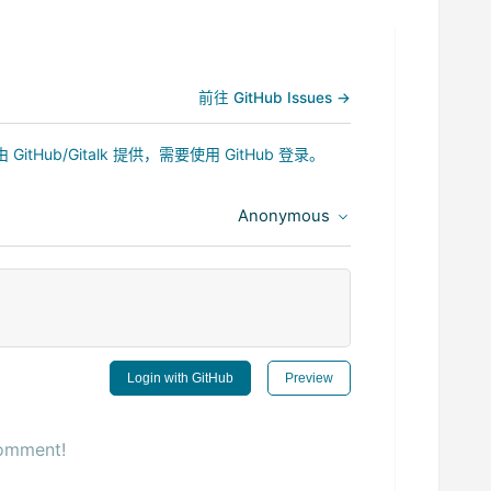
前往 GitHub Issues →
b/Gitalk 提供，需要使用 GitHub 登录。
Anonymous
Login with GitHub
Preview
comment!