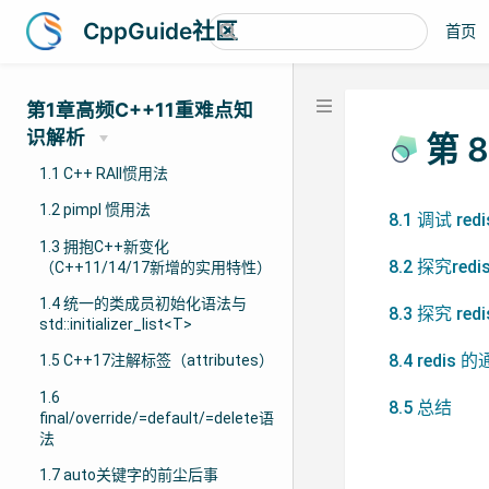
CppGuide社区
首页
第1章高频C++11重难点知
识解析
第 
1.1 C++ RAII惯用法
1.2 pimpl 惯用法
8.1 调试 r
1.3 拥抱C++新变化
8.2 探究re
（C++11/14/17新增的实用特性）
1.4 统一的类成员初始化语法与
8.3 探究 re
std::initializer_list<T>
8.4 redi
1.5 C++17注解标签（attributes）
1.6
8.5 总结
final/override/=default/=delete语
法
1.7 auto关键字的前尘后事