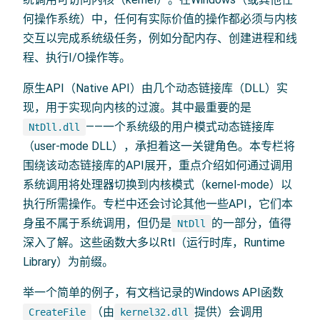
何操作系统）中，任何有实际价值的操作都必须与内核
交互以完成系统级任务，例如分配内存、创建进程和线
程、执行I/O操作等。
原生API（Native API）由几个动态链接库（DLL）实
现，用于实现向内核的过渡。其中最重要的是
——一个系统级的用户模式动态链接库
NtDll.dll
（user-mode DLL），承担着这一关键角色。本专栏将
围绕该动态链接库的API展开，重点介绍如何通过调用
系统调用将处理器切换到内核模式（kernel-mode）以
执行所需操作。专栏中还会讨论其他一些API，它们本
身虽不属于系统调用，但仍是
的一部分，值得
NtDll
深入了解。这些函数大多以Rtl（运行时库，Runtime
Library）为前缀。
举一个简单的例子，有文档记录的Windows API函数
（由
提供）会调用
CreateFile
kernel32.dll