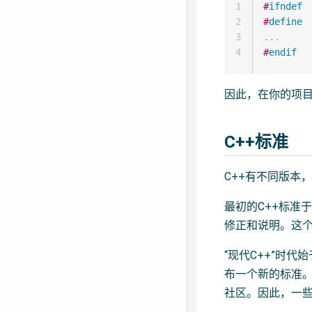
1
#
ifndef
2
#
define
3
.
.
.
4
#
endif
因此，在你的项
C++标准
C++有不同版本
最初的C++标准
修正和说明。这个“
“现代C++”时代
布一个新的标准
社区。因此，一