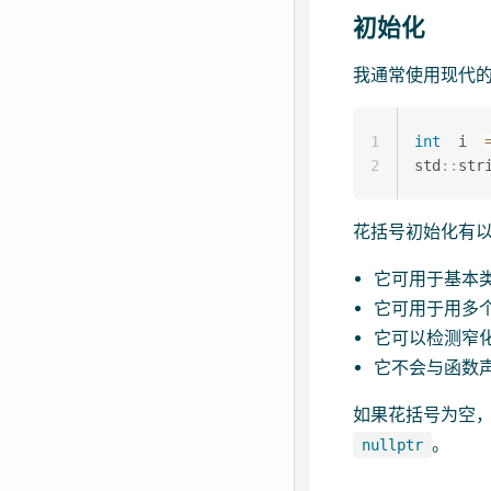
初始化
我通常使用现代的
1
int
  i  
2
std
::
str
花括号初始化有
它可用于基本
它可用于用多
它可以检测窄
它不会与函数
如果花括号为空，
。
nullptr