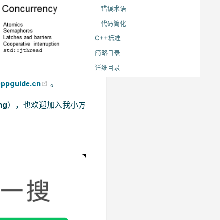
错误术语
代码简化
C++标准
简略目录
详细目录
(opens new window)
cppguide.cn
。
ng
），也欢迎加入我小方