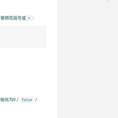
下使用花括号或
：
=
化为0 /
/
false