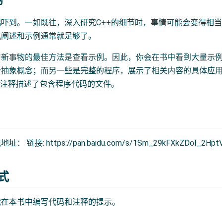
书
吓到。一如既往，深入研究C++的细节时，事情可能会变得相
机阐述和示例通常就足够了。
习新事物的最佳方法是查看示例。因此，你会在书中看到大量示
个抽象概念；而另一些是完整的程序，展示了相关内容的具体应
该注释描述了包含程序代码的文件。
接: https://pan.baidu.com/s/1Sm_29kFXkZDoI_2Hpt
式
我在本书中编写代码和注释的提示。