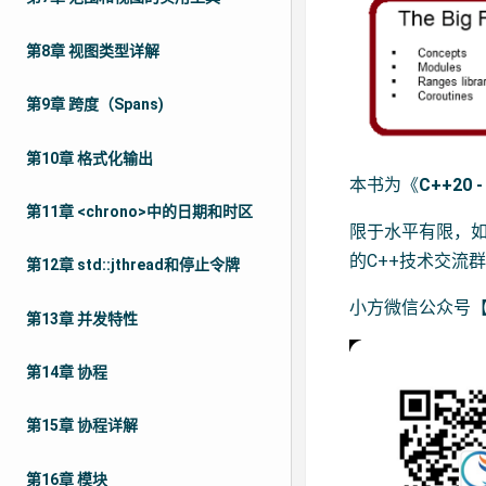
第8章 视图类型详解
第9章 跨度（Spans)
第10章 格式化输出
本书为《
C++20 -
第11章 <chrono>中的日期和时区
限于水平有限，
的C++技术交流
第12章 std::jthread和停止令牌
小方微信公众号【Cp
第13章 并发特性
第14章 协程
第15章 协程详解
第16章 模块