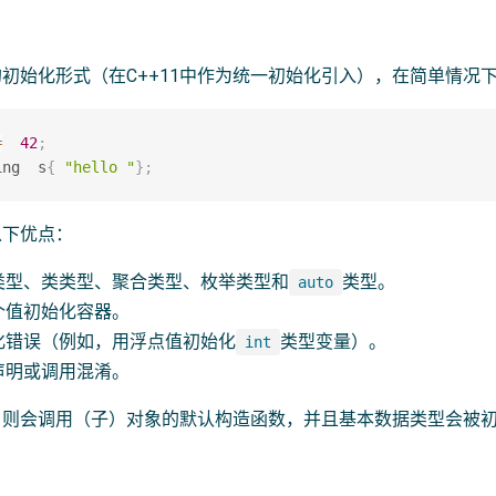
初始化形式（在C++11中作为统一初始化引入），在简单情况
=
42
;
ing  s
{
"hello "
}
;
以下优点：
类型、类类型、聚合类型、枚举类型和
类型。
auto
个值初始化容器。
化错误（例如，用浮点值初始化
类型变量）。
int
声明或调用混淆。
则会调用（子）对象的默认构造函数，并且基本数据类型会被初始