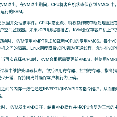
VM退出。在VM退出期间，CPU将客户机状态保存到 VMCS
下运行的KVM。
退出原因并处理该事件。CPU状态更改、特权操作或中断处理直
用户空间监视器。如果vCPU线程被抢占，KVM会保存客户机上下文
间切换时，KVM使用VMPTRLD加载新vCPU的专用VMCS。每个
机之间的隔离。Linux调度器将vCPU视为普通线程，允许在v
当再次选择vCPU时，KVM会根据需要更新VMCS，并使用VMR
转换过程中维护处理器状态，包括通用寄存器、控制寄存器、指令指
减少开销、保持隔离并确保客户机行为正确。
之间的内存一致性通过INVEPT和INVVPID等指令维护，从
器。
时，KVM发出VMXOFF，结束VMX操作并将CPU恢复为正常的