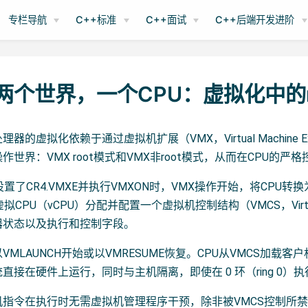
专栏导航
C++标准
C++面试
C++后端开发进阶
 两个世界，一个CPU：虚拟化中的r
器的虚拟化依赖于通过虚拟机扩展（VMX，Virtual Machine
作世界：VMX root模式和VMX非root模式，从而在CPU的
设置了CR4.VMXE并执行VMXON时，VMX操作开始，将CPU转
CPU（vCPU）分配并配置一个虚拟机控制结构（VMCS，Virtual Ma
器状态以及执行和控制字段。
VMLAUNCH开始或以VMRESUME恢复。CPU从VMCS加载客
直接在硬件上运行，同时与主机隔离，即使在 0 环（ring 0）
指令在执行时无需虚拟机管理程序干预，除非被VMCS控制所禁