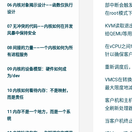
部中断会触发
06 内核对象揭示设计——函数仅执行
设计
在root模式
KVM读取
07 无冲突的代码——内核如何在并发
风暴中保持安全
给QEMU等
在vCPU之
08 间接的力量——一个内核如何为所
针以确保客户
有进程服务
重新调度后，
09 内核的设备模型：硬件如何成
为/dev
VMCS在
最大限度地
10 内核如何看待内存：不是映射，
而是责任
客户机和主机
全刷新处理
11 内存不是一个地方，而是一个系
统
当客户机终止