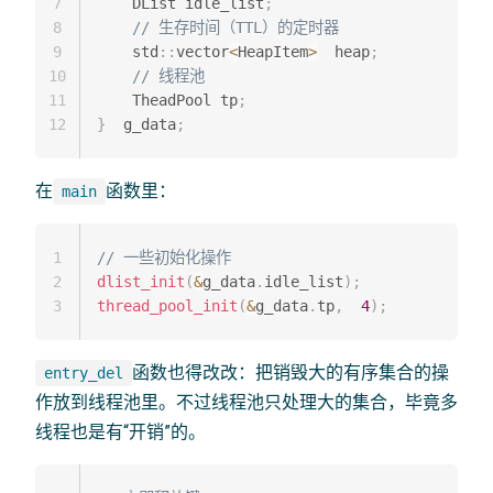
7
    DList idle_list
;
8
// 生存时间（TTL）的定时器
9
    std
::
vector
<
HeapItem
>
  heap
;
10
// 线程池
11
    TheadPool tp
;
12
}
  g_data
;
在
函数里：
main
1
// 一些初始化操作
2
dlist_init
(
&
g_data
.
idle_list
)
;
3
thread_pool_init
(
&
g_data
.
tp
,
4
)
;
函数也得改改：把销毁大的有序集合的操
entry_del
作放到线程池里。不过线程池只处理大的集合，毕竟多
线程也是有“开销”的。