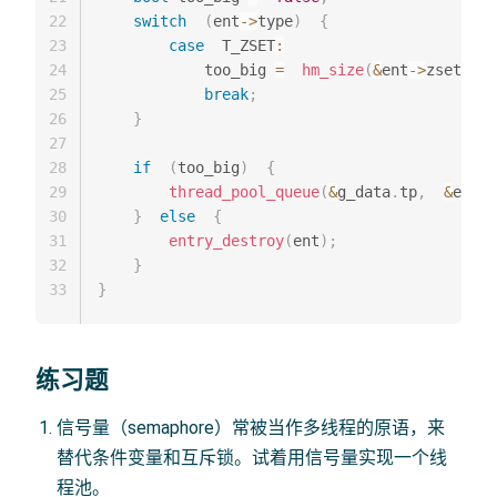
22
switch
(
ent
->
type
)
{
23
case
  T_ZSET
:
24
            too_big 
=
hm_size
(
&
ent
->
zset
->
hm
25
break
;
26
}
27
28
if
(
too_big
)
{
29
thread_pool_queue
(
&
g_data
.
tp
,
&
entry
30
}
else
{
31
entry_destroy
(
ent
)
;
32
}
33
}
练习题
信号量（semaphore）常被当作多线程的原语，来
替代条件变量和互斥锁。试着用信号量实现一个线
程池。