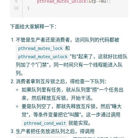
9
pthread_mutex_unlock
(
&
tp
->
mu
)
;
10
}
下面给大家解释一下：
不管是生产者还是消费者，访问队列的代码都被
和
pthread_mutex_lock
“包”起来了，这就好比给队
pthread_mutex_unlock
列加了个“门禁”，同一时间只有一个线程能进入队
列。
消费者拿到互斥锁之后，得检查一下队列：
如果队列里有任务，就从队列里“捞”一个任务出
来，然后释放互斥锁，开始干活。
要是队列空了，那就先释放互斥锁，然后“睡大
觉”，等条件变量把它“叫醒”。这一步通过调用
就能实现。
pthread_cond_wait
生产者把任务放进队列之后，得调用