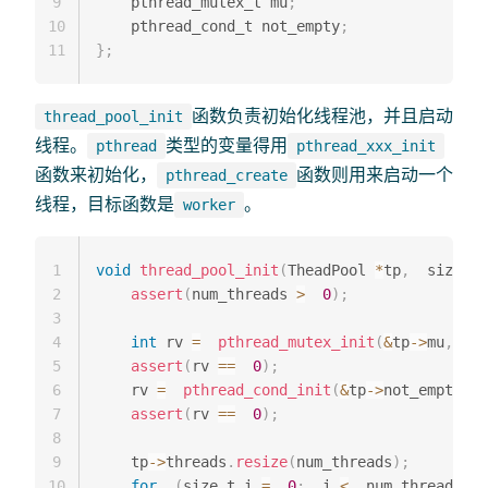
9
    pthread_mutex_t mu
;
10
    pthread_cond_t not_empty
;
11
}
;
函数负责初始化线程池，并且启动
thread_pool_init
线程。
类型的变量得用
pthread
pthread_xxx_init
函数来初始化，
函数则用来启动一个
pthread_create
线程，目标函数是
。
worker
1
void
thread_pool_init
(
TheadPool 
*
tp
,
  size_t 
2
assert
(
num_threads 
>
0
)
;
3
4
int
 rv 
=
pthread_mutex_init
(
&
tp
->
mu
,
NU
5
assert
(
rv 
==
0
)
;
6
    rv 
=
pthread_cond_init
(
&
tp
->
not_empty
,
7
assert
(
rv 
==
0
)
;
8
9
    tp
->
threads
.
resize
(
num_threads
)
;
10
for
(
size_t i 
=
0
;
  i 
<
  num_threads
;