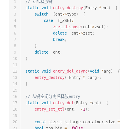
1
// 立即释放键
2
static
void
entry_destroy
(
Entry 
*
ent
)
{
3
switch
(
ent
->
type
)
{
4
case
  T_ZSET
:
5
zset_dispose
(
ent
->
zset
)
;
6
delete
  ent
->
zset
;
7
break
;
8
}
9
delete
  ent
;
10
}
11
12
static
void
entry_del_async
(
void
*
arg
)
{
13
entry_destroy
(
(
Entry 
*
)
arg
)
;
14
}
15
16
// 从键空间分离后释放entry
17
static
void
entry_del
(
Entry 
*
ent
)
{
18
entry_set_ttl
(
ent
,
-
1
)
;
19
20
const
 size_t k_large_container_size 
=
1
21
bool
 too_big 
=
false
;