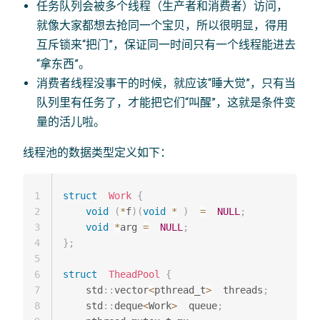
任务队列会被多个线程（生产者和消费者）访问，
就像大家都想去抢同一个宝贝，所以很明显，得用
互斥锁来“把门”，保证同一时间只有一个线程能进去
“拿东西”。
消费者线程没事干的时候，就应该“睡大觉”，只有当
队列里有任务了，才能把它们“叫醒”，这就是条件变
量的活儿啦。
线程池的数据类型定义如下：
1
struct
Work
{
2
void
(
*
f
)
(
void
*
)
=
NULL
;
3
void
*
arg 
=
NULL
;
4
}
;
5
6
struct
TheadPool
{
7
    std
::
vector
<
pthread_t
>
  threads
;
8
    std
::
deque
<
Work
>
  queue
;