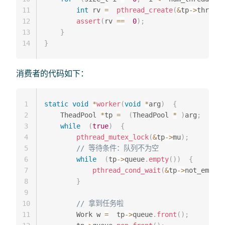
11
int
 rv 
=
pthread_create
(
&
tp
->
threads
12
assert
(
rv 
==
0
)
;
13
}
14
}
消费者的代码如下：
1
static
void
*
worker
(
void
*
arg
)
{
2
    TheadPool 
*
tp 
=
(
TheadPool 
*
)
arg
;
3
while
(
true
)
{
4
pthread_mutex_lock
(
&
tp
->
mu
)
;
5
// 等待条件：队列不为空
6
while
(
tp
->
queue
.
empty
(
)
)
{
7
pthread_cond_wait
(
&
tp
->
not_empty
,
8
}
9
10
// 拿到任务啦
11
        Work w 
=
  tp
->
queue
.
front
(
)
;