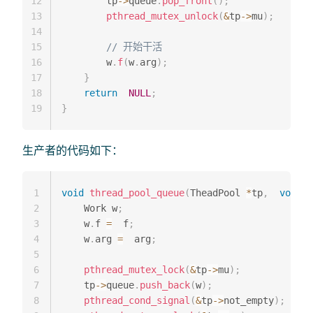
12
        tp
->
queue
.
pop_front
(
)
;
13
pthread_mutex_unlock
(
&
tp
->
mu
)
;
14
15
// 开始干活
16
        w
.
f
(
w
.
arg
)
;
17
}
18
return
NULL
;
19
}
生产者的代码如下：
1
void
thread_pool_queue
(
TheadPool 
*
tp
,
void
(
2
    Work w
;
3
    w
.
f 
=
  f
;
4
    w
.
arg 
=
  arg
;
5
6
pthread_mutex_lock
(
&
tp
->
mu
)
;
7
    tp
->
queue
.
push_back
(
w
)
;
8
pthread_cond_signal
(
&
tp
->
not_empty
)
;