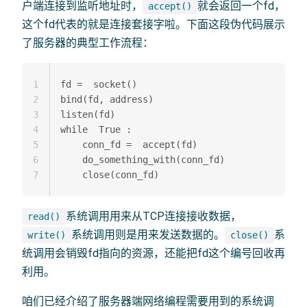
户端连接到监听地址时，
就会返回一个fd，
accept()
这个fd代表的就是连接套接字啦。下面这段伪代码展示
了服务器的典型工作流程：
1
fd =  socket()

2
bind(fd, address)

3
listen(fd)

4
while  True :

5
    conn_fd =  accept(fd)

6
    do_something_with(conn_fd)

7
系统调用用来从TCP连接接收数据，
read()
系统调用则是用来发送数据的。
系
write()
close()
统调用会销毁fd指向的资源，还能把fd这个编号回收再
利用。
咱们已经介绍了服务器端网络编程需要用到的系统调