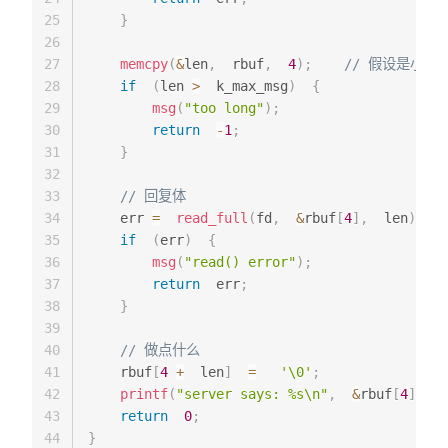
25
}
26
27
memcpy
(
&
len
,
  rbuf
,
4
)
;
// 假设是小端
28
if
(
len 
>
  k_max_msg
)
{
29
msg
(
"too long"
)
;
30
return
-
1
;
31
}
32
33
// 回复体
34
    err 
=
read_full
(
fd
,
&
rbuf
[
4
]
,
  len
)
;
35
if
(
err
)
{
36
msg
(
"read() error"
)
;
37
return
  err
;
38
}
39
40
// 做点什么
41
    rbuf
[
4
+
  len
]
=
'\0'
;
42
printf
(
"server says: %s\n"
,
&
rbuf
[
4
]
)
;
43
return
0
;
44
}