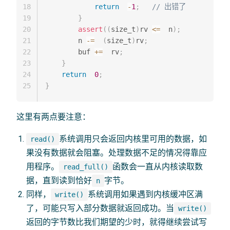
18
return
-
1
;
// 出错了
19
}
20
assert
(
(
size_t
)
rv 
<=
  n
)
;
21
        n 
-=
(
size_t
)
rv
;
22
        buf 
+=
  rv
;
23
}
24
return
0
;
25
}
这里有两点要注意：
系统调用只会返回内核里可用的数据，如
read()
果没有数据就会阻塞。处理数据不足的情况得靠应
用程序。
函数会一直从内核读取数
read_full()
据，直到读到恰好
字节。
n
同样，
系统调用如果遇到内核缓冲区满
write()
了，可能只写入部分数据就返回成功。当
write()
返回的字节数比我们期望的少时，就得继续尝试写