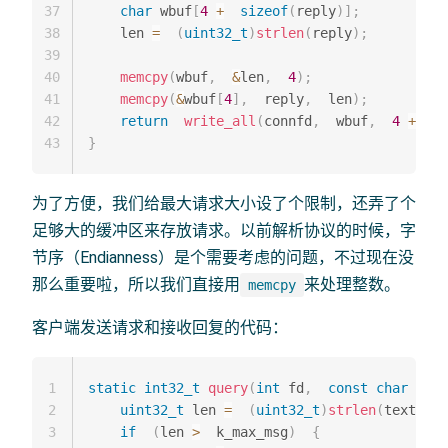
37
char
 wbuf
[
4
+
sizeof
(
reply
)
]
;
38
    len 
=
(
uint32_t
)
strlen
(
reply
)
;
39
40
memcpy
(
wbuf
,
&
len
,
4
)
;
41
memcpy
(
&
wbuf
[
4
]
,
  reply
,
  len
)
;
42
return
write_all
(
connfd
,
  wbuf
,
4
+
  le
43
}
为了方便，我们给最大请求大小设了个限制，还弄了个
足够大的缓冲区来存放请求。以前解析协议的时候，字
节序（Endianness）是个需要考虑的问题，不过现在没
那么重要啦，所以我们直接用
来处理整数。
memcpy
客户端发送请求和接收回复的代码：
1
static
int32_t
query
(
int
 fd
,
const
char
*
tex
2
uint32_t
 len 
=
(
uint32_t
)
strlen
(
text
)
;
3
if
(
len 
>
  k_max_msg
)
{