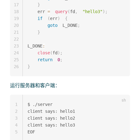
17
}
18
    err 
=
query
(
fd
,
"hello3"
)
;
19
if
(
err
)
{
20
goto
  L_DONE
;
21
}
22
23
L_DONE
:
24
close
(
fd
)
;
25
return
0
;
26
}
运行服务器和客户端：
1
$ ./server

2
client says: hello1

3
client says: hello2

4
client says: hello3

5