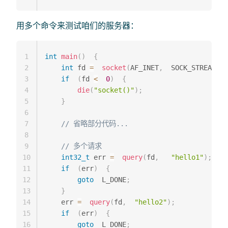
用多个命令来测试咱们的服务器：
1
int
main
(
)
{
2
int
 fd 
=
socket
(
AF_INET
,
  SOCK_STREAM
,
3
if
(
fd 
<
0
)
{
4
die
(
"socket()"
)
;
5
}
6
7
// 省略部分代码...
8
9
// 多个请求
10
int32_t
 err 
=
query
(
fd
,
"hello1"
)
;
11
if
(
err
)
{
12
goto
  L_DONE
;
13
}
14
    err 
=
query
(
fd
,
"hello2"
)
;
15
if
(
err
)
{
16
goto
  L_DONE
;