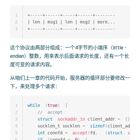
1
+-----+------+-----+------+--------

2
| len | msg1 | len | msg2 | more...

3
这个协议由两部分组成：一个4字节的小端序（little -
endian）整数，用来表示后面请求的长度，还有一个长
度可变的请求内容。
从咱们上一章的代码开始，服务器的循环部分要修改一
下，来处理多个请求：
1
while
(
true
)
{
2
//  accept
3
struct
sockaddr_in
 client_addr 
=
{
}
;
4
    socklen_t socklen 
=
sizeof
(
client_addr
)
;
5
int
 connfd 
=
accept
(
fd
,
(
struct
socka
6
if
(
connfd 
<
0
)
{