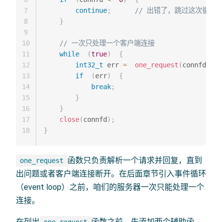
7
continue
;
// 出错了，跳过这次循环
8
}
9
10
// 一次只处理一个客户端连接
11
while
(
true
)
{
12
int32_t
 err 
=
one_request
(
connfd
)
;
13
if
(
err
)
{
14
break
;
15
}
16
}
17
close
(
connfd
)
;
18
}
函数只负责解析一个请求并回复，直到
one_request
出问题或者客户端连接断开。在后面章节引入事件循环
（event loop）之前，咱们的服务器一次只能处理一个
连接。
在列出
函数之前，先添加两个辅助函