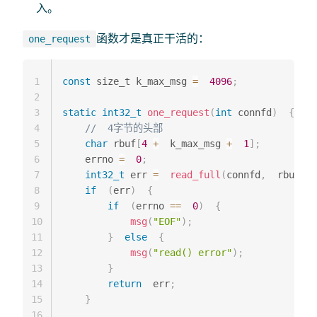
入。
函数才是真正干活的：
one_request
1
const
 size_t k_max_msg 
=
4096
;
2
3
static
int32_t
one_request
(
int
 connfd
)
{
4
//  4字节的头部
5
char
 rbuf
[
4
+
  k_max_msg 
+
1
]
;
6
    errno 
=
0
;
7
int32_t
 err 
=
read_full
(
connfd
,
  rbuf
,
8
if
(
err
)
{
9
if
(
errno 
==
0
)
{
10
msg
(
"EOF"
)
;
11
}
else
{
12
msg
(
"read() error"
)
;
13
}
14
return
  err
;
15
}
16