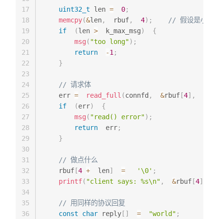
17
uint32_t
 len 
=
0
;
18
memcpy
(
&
len
,
  rbuf
,
4
)
;
// 假设是小端
19
if
(
len 
>
  k_max_msg
)
{
20
msg
(
"too long"
)
;
21
return
-
1
;
22
}
23
24
// 请求体
25
    err 
=
read_full
(
connfd
,
&
rbuf
[
4
]
,
  len
)
26
if
(
err
)
{
27
msg
(
"read() error"
)
;
28
return
  err
;
29
}
30
31
// 做点什么
32
    rbuf
[
4
+
  len
]
=
'\0'
;
33
printf
(
"client says: %s\n"
,
&
rbuf
[
4
]
)
;
34
35
// 用同样的协议回复
36
const
char
 reply
[
]
=
"world"
;