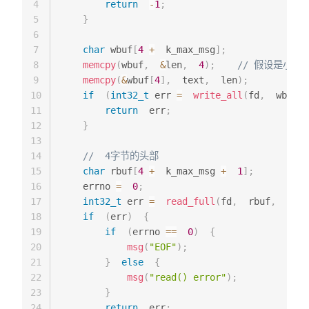
4
return
-
1
;
5
}
6
7
char
 wbuf
[
4
+
  k_max_msg
]
;
8
memcpy
(
wbuf
,
&
len
,
4
)
;
// 假设是小端
9
memcpy
(
&
wbuf
[
4
]
,
  text
,
  len
)
;
10
if
(
int32_t
 err 
=
write_all
(
fd
,
  wbuf
,
11
return
  err
;
12
}
13
14
//  4字节的头部
15
char
 rbuf
[
4
+
  k_max_msg 
+
1
]
;
16
    errno 
=
0
;
17
int32_t
 err 
=
read_full
(
fd
,
  rbuf
,
4
)
;
18
if
(
err
)
{
19
if
(
errno 
==
0
)
{
20
msg
(
"EOF"
)
;
21
}
else
{
22
msg
(
"read() error"
)
;
23
}
24
return
  err
;