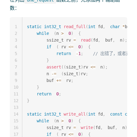
one_request
数：
1
static
int32_t
read_full
(
int
 fd
,
char
*
buf
,
 
2
while
(
n 
>
0
)
{
3
        ssize_t rv 
=
read
(
fd
,
  buf
,
  n
)
;
4
if
(
 rv 
<=
0
)
{
5
return
-
1
;
// 出错了，或者遇到
6
}
7
assert
(
(
size_t
)
rv 
<=
  n
)
;
8
        n 
-=
(
size_t
)
rv
;
9
        buf 
+=
  rv
;
10
}
11
return
0
;
12
}
13
14
static
int32_t
write_all
(
int
 fd
,
const
char
15
while
(
n 
>
0
)
{
16
        ssize_t rv 
=
write
(
fd
,
  buf
,
  n
)
;
17
if
(
 rv 
<=
0
)
{