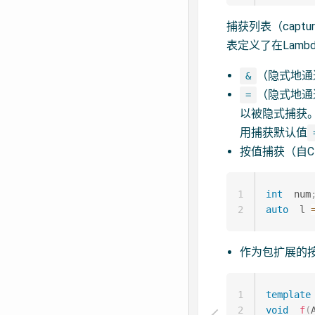
捕获列表（cap
表定义了在Lam
（隐式地通
&
（隐式地通
=
以被隐式捕获
用捕获默认值
按值捕获（自C
1
int
  num
2
auto
  l 
作为包扩展的按
1
template
2
void
f
(