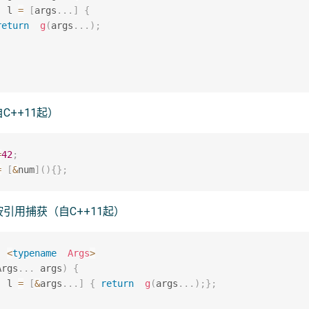
  l 
=
[
args
.
.
.
]
{
return
g
(
args
.
.
.
)
;
C++11起）
=
42
;
=
[
&
num
]
(
)
{
}
;
引用捕获（自C++11起）
<
typename
Args
>
Args
.
.
.
 args
)
{
  l 
=
[
&
args
.
.
.
]
{
return
g
(
args
.
.
.
)
;
}
;