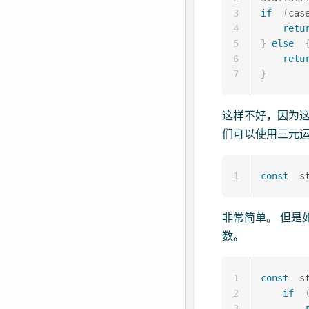
3
if
(
cas
4
retu
5
}
else
6
retu
7
}
这样不好，因为
们可以使用三元
1
const
  s
非常简单。 但是
数。
1
const
  s
2
if
3