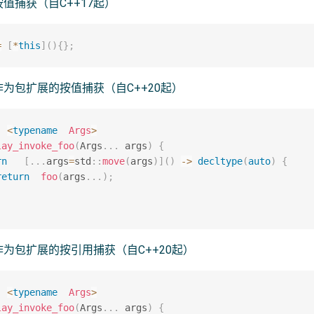
值捕获（自C++17起）
=
[
*
this
]
(
)
{
}
;
为包扩展的按值捕获（自C++20起）
<
typename
Args
>
lay_invoke_foo
(
Args
.
.
.
 args
)
{
rn
[
.
.
.
args
=
std
::
move
(
args
)
]
(
)
->
decltype
(
auto
)
{
return
foo
(
args
.
.
.
)
;
为包扩展的按引用捕获（自C++20起）
<
typename
Args
>
lay_invoke_foo
(
Args
.
.
.
 args
)
{