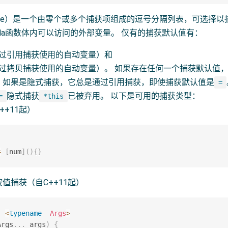
ture）是一个由零个或多个捕获项组成的逗号分隔列表，可选择
bda函数体内可以访问的外部变量。 仅有的捕获默认值有：
过引用捕获使用的自动变量）和
过拷贝捕获使用的自动变量）。 如果存在任何一个捕获默认值
。如果是隐式捕获，它总是通过引用捕获，即使捕获默认值是
=
隐式捕获
已被弃用。 以下是可用的捕获类型：
=
*this
++11起）
;
=
[
num
]
(
)
{
}
值捕获（自C++11起）
<
typename
Args
>
Args
.
.
.
 args
)
{