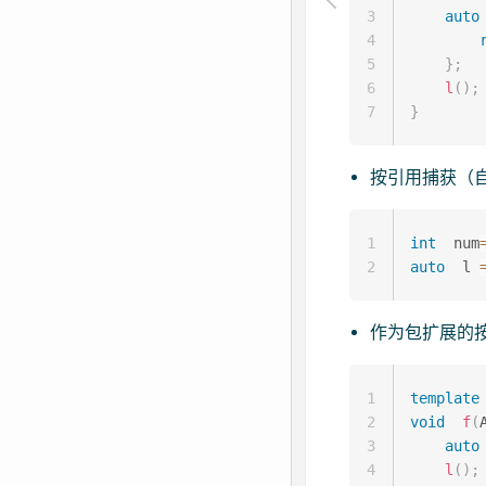
3
auto
4
5
}
;
6
l
(
)
;
7
}
按引用捕获（自
1
int
  num
2
auto
  l 
作为包扩展的按
1
template
2
void
f
(
3
auto
4
l
(
)
;