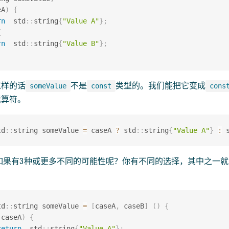
eA
)
{
rn
  std
::
string
{
"Value A"
}
;
{
rn
  std
::
string
{
"Value B"
}
;
这样的话
不是
类型的。我们能把它变成
someValue
const
cons
运算符。
td
::
string someValue 
=
 caseA 
?
 std
::
string
{
"Value A"
}
:
 
如果有3种或更多不同的可能性呢？你有不同的选择，其中之一就是
td
::
string someValue 
=
[
caseA
,
 caseB
]
(
)
{
(
caseA
)
{
return
  std
::
string
{
"Value A"
}
;