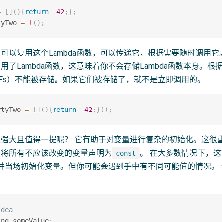
=
[
]
(
)
{
return
42
;
}
;
tyTwo 
=
l
(
)
;
可以复用这个Lambda函数，可以传递它，根据需要随时调用它
用了Lambda函数，这意味着你不会存储Lambda函数本身。
IILFs）不能被存储。如果它们被存储了，就不是立即调用的。
rtyTwo 
=
[
]
(
)
{
return
42
;
}
(
)
;
强大且值得一提呢？ 它有助于对变量进行复杂的初始化。这很重
是将所有不应该改变的变量声明为
。 在大多数情况下，
const
并当场初始化变量。但你可能会遇到手中有不同可能值的情况。
Idea
ing someValue
;