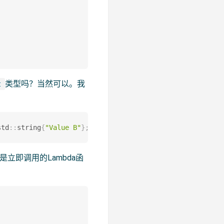
类型吗？当然可以。我
t
std
::
string
{
"Value B"
}
;
立即调用的Lambda函