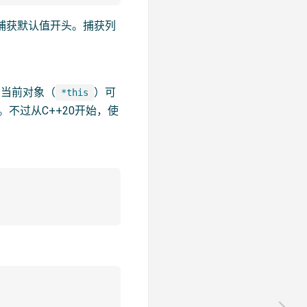
以捕获默认值开头。捕获列
，当前对象（
）可
*this
。不过从C++20开始，使