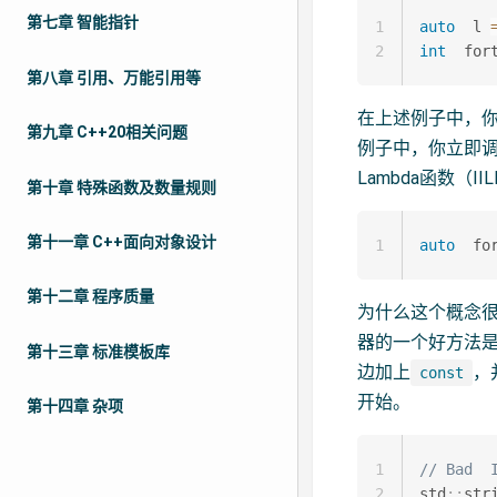
第七章 智能指针
1
auto
  l 
2
int
  for
第八章 引用、万能引用等
在上述例子中，你
第九章 C++20相关问题
例子中，你立即调
Lambda函数（
第十章 特殊函数及数量规则
第十一章 C++面向对象设计
1
auto
  fo
第十二章 程序质量
为什么这个概念很
器的一个好方法
第十三章 标准模板库
边加上
，
const
开始。
第十四章 杂项
1
// Bad  
2
std
::
str