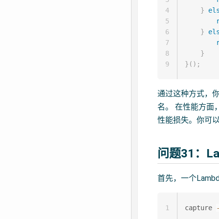
4
}
el
5
6
}
el
7
8
}
9
}
(
)
;
通过这种方式，
名。 在性能方面
性能损失。你可以
问题31：L
首先，一个Lam
1
capture 