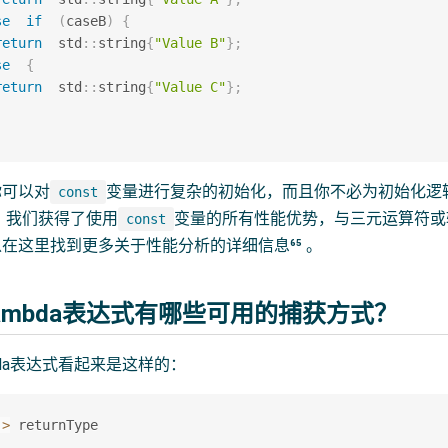
se
if
(
caseB
)
{
return
  std
::
string
{
"Value B"
}
;
se
{
return
  std
::
string
{
"Value C"
}
;
你可以对
变量进行复杂的初始化，而且你不必为初始化逻
const
，我们获得了使用
变量的所有性能优势，与三元运算符或
const
在这里找到更多关于性能分析的详细信息⁶⁵ 。
ambda表达式有哪些可用的捕获方式？
bda表达式看起来是这样的：
->